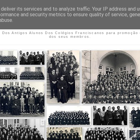
deliver its services and to analyze traffic. Your IP address and 
formance and security metrics to ensure quality of service, gen
O DOS ANTIGOS ALUNOS DO
abuse.
FRANCISCANOS
o Dos Antigos Alunos Dos Colégios Franciscanos para promoção 
dos seus membros.