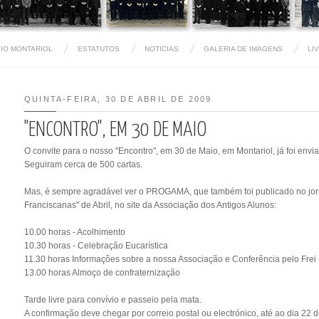
IO MONTARIOL
ESTATUTOS
NOTICIAS
GALERIA DE IMAGENS
LI
QUINTA-FEIRA, 30 DE ABRIL DE 2009
"ENCONTRO", EM 30 DE MAIO
O convite para o nosso "Encontro", em 30 de Maio, em Montariol, já foi envi
Seguiram cerca de 500 cartas.
Mas, é sempre agradável ver o PROGAMA, que também foi publicado no jor
Franciscanas" de Abril, no site da Associação dos Antigos Alunos:
10.00 horas - Acolhimento
10.30 horas - Celebração Eucarística
11.30 horas Informações sobre a nossa Associação e Conferência pelo Frei 
13.00 horas Almoço de confraternização
Tarde livre para convívio e passeio pela mata.
A confirmação deve chegar por correio postal ou electrónico, até ao dia 22 