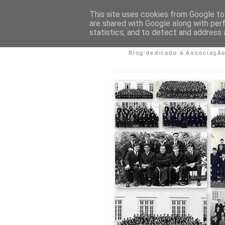
This site uses cookies from Google to 
are shared with Google along with per
ASSOCIAÇÃ
statistics, and to detect and address 
Blog dedicado à Associaçã