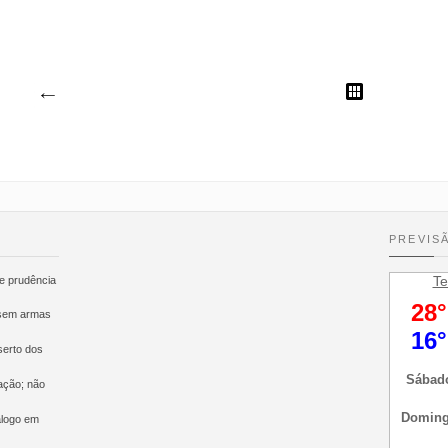
O MARTINHO
PREVIS
Te
e prudência
 sem armas
bado de
serto dos
ação; não
álogo em