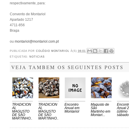
respectivamente, para:
Convento de Montariol
Apartado 1217
4711-856
Braga
ou
montariol@montariol.com.pt
PUBLICADA POR
COLÉGIO MONTARIOL
À(S)
06:01
ETIQUETAS:
NOTICIAS
VEJA TAMBEM OS SEGUINTES POSTS
TRADICION
TRADICION
Encontro
Magusto de
Encont
AL
AL
Anual em
São
Anual 
MAGUSTO
MAGUSTO
Montariol
Martinho em
(último
DE SÃO
DE SÃO
Montari...
sábado 
MARTINHO..
MARTINHO..
.
.