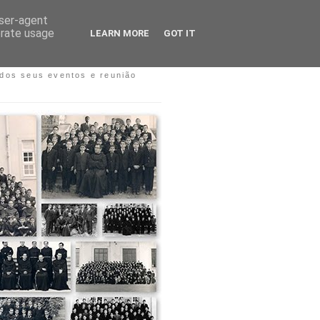
user-agent
erate usage
LEARN MORE
GOT IT
S COLÉGIOS
dos seus eventos e reunião