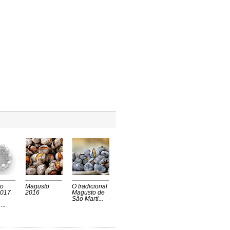
ro
Magusto
O tradicional
2017
2016
Magusto de
São Marti...
...