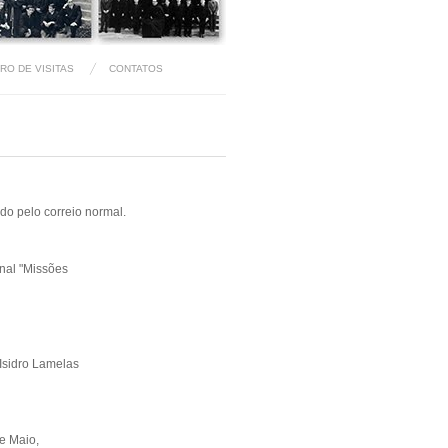
VRO DE VISITAS
CONTATOS
ado pelo correio normal.
nal "Missões
Isidro Lamelas
de Maio,