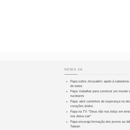
Novas galerias de imagens
TRADICIONAL MAGUSTO DE SÃ
EM MONTARIOL
NEWS.VA
Papa sobre Jerusalém: apelo à sabedoria 
de todos
Papa: trabalhar para construir um mundo
nucleares
Encontro Anual 2017 (último sá
Papa: abrir caminhos de esperança no de
Maio)
corações áridos
Papa na TV: "Deus não nos induz em tent
nos deixa cair"
Papa encoraja formação dos jovens ao di
Taiwan