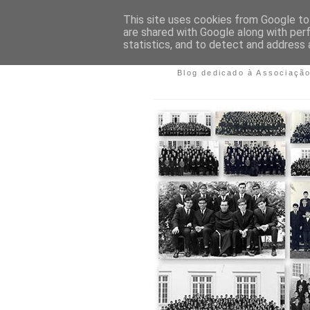
This site uses cookies from Google to 
are shared with Google along with per
ASSOCIAÇÃ
statistics, and to detect and address 
Blog dedicado à Associaçã