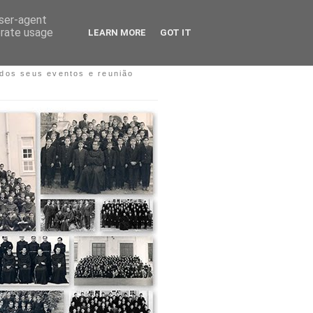
user-agent
erate usage
LEARN MORE
GOT IT
S COLÉGIOS
dos seus eventos e reunião