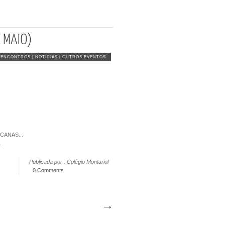
 MAIO)
ENCONTROS
|
NOTICIAS
|
OUTROS EVENTOS
ANAS...
.
Publicada por : Colégio Montariol
0 Comments