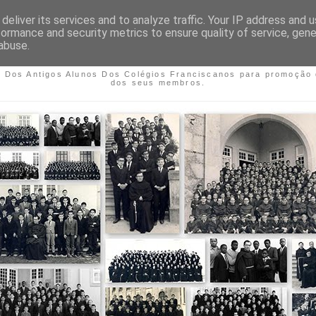
deliver its services and to analyze traffic. Your IP address and 
formance and security metrics to ensure quality of service, gen
O DOS ANTIGOS ALUNOS DO
abuse.
FRANCISCANOS
o Dos Antigos Alunos Dos Colégios Franciscanos para promoção 
dos seus membros.