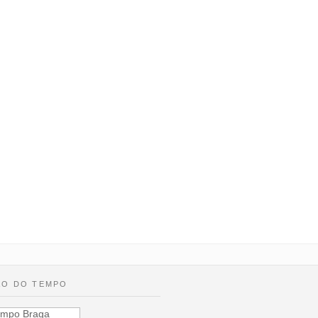
Encontro Anual 2017 (último s
Maio)
Caros amigos e companheiros, saudações cordiais e f
Como habitualmente vamos realizar o "Encontro" anual 
ÃO DO TEMPO
mpo Braga