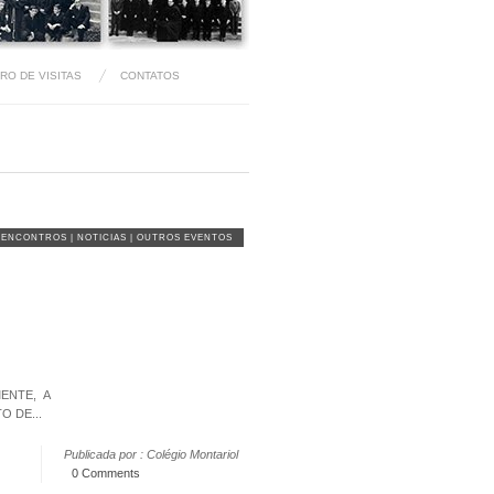
VRO DE VISITAS
CONTATOS
ENCONTROS
|
NOTICIAS
|
OUTROS EVENTOS
ENTE, A
 DE...
Publicada por : Colégio Montariol
0 Comments