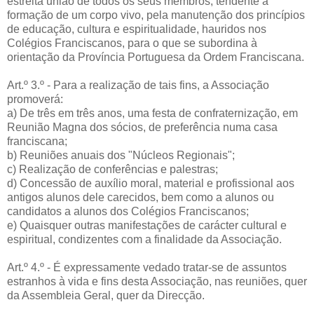
estreita união de todos os seus membros, tendente à
formação de um corpo vivo, pela manutenção dos princípios
de educação, cultura e espiritualidade, hauridos nos
Colégios Franciscanos, para o que se subordina à
orientação da Província Portuguesa da Ordem Franciscana.
Art.º 3.º - Para a realização de tais fins, a Associação
promoverá:
a) De três em três anos, uma festa de confraternização, em
Reunião Magna dos sócios, de preferência numa casa
franciscana;
b) Reuniões anuais dos "Núcleos Regionais";
c) Realização de conferências e palestras;
d) Concessão de auxílio moral, material e profissional aos
antigos alunos dele carecidos, bem como a alunos ou
candidatos a alunos dos Colégios Franciscanos;
e) Quaisquer outras manifestações de carácter cultural e
espiritual, condizentes com a finalidade da Associação.
Art.º 4.º - É expressamente vedado tratar-se de assuntos
estranhos à vida e fins desta Associação, nas reuniões, quer
da Assembleia Geral, quer da Direcção.