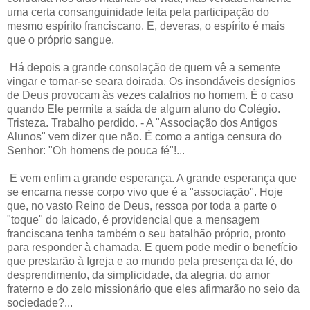
uma certa consanguinidade feita pela participação do
mesmo espírito franciscano. E, deveras, o espírito é mais
que o próprio sangue.
Há depois a grande consolação de quem vê a semente
vingar e tornar-se seara doirada. Os insondáveis desígnios
de Deus provocam às vezes calafrios no homem. É o caso
quando Ele permite a saída de algum aluno do Colégio.
Tristeza. Trabalho perdido. - A "Associação dos Antigos
Alunos" vem dizer que não. É como a antiga censura do
Senhor: "Oh homens de pouca fé"!...
E vem enfim a grande esperança. A grande esperança que
se encarna nesse corpo vivo que é a "associação". Hoje
que, no vasto Reino de Deus, ressoa por toda a parte o
"toque" do laicado, é providencial que a mensagem
franciscana tenha também o seu batalhão próprio, pronto
para responder à chamada. E quem pode medir o benefício
que prestarão à Igreja e ao mundo pela presença da fé, do
desprendimento, da simplicidade, da alegria, do amor
fraterno e do zelo missionário que eles afirmarão no seio da
sociedade?...