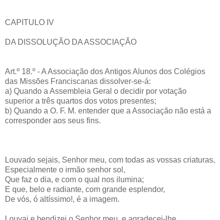
CAPITULO IV
DA DISSOLUÇÃO DA ASSOCIAÇÃO
Art.º 18.º - A Associação dos Antigos Alunos dos Colégios
das Missões Franciscanas dissolver-se-á:
a) Quando a Assembleia Geral o decidir por votação
superior a três quartos dos votos presentes;
b) Quando a O. F. M. entender que a Associação não está a
corresponder aos seus fins.
Louvado sejais, Senhor meu, com todas as vossas criaturas,
Especialmente o irmão senhor sol,
Que faz o dia, e com o qual nos ilumina;
E que, belo e radiante, com grande esplendor,
De vós, ó altíssimo!, é a imagem.
Louvai e bendizei o Senhor meu, e agradecei-lhe,