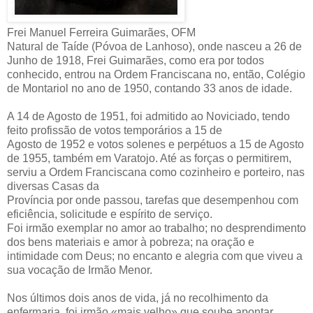
Frei Manuel Ferreira Guimarães, OFM
Natural de Taíde (Póvoa de Lanhoso), onde nasceu a 26 de
Junho de 1918, Frei Guimarães, como era por todos
conhecido, entrou na Ordem Franciscana no, então, Colégio
de Montariol no ano de 1950, contando 33 anos de idade.
A 14 de Agosto de 1951, foi admitido ao Noviciado, tendo
feito profissão de votos temporários a 15 de
Agosto de 1952 e votos solenes e perpétuos a 15 de Agosto
de 1955, também em Varatojo. Até as forças o permitirem,
serviu a Ordem Franciscana como cozinheiro e porteiro, nas
diversas Casas da
Província por onde passou, tarefas que desempenhou com
eficiência, solicitude e espírito de serviço.
Foi irmão exemplar no amor ao trabalho; no desprendimento
dos bens materiais e amor à pobreza; na oração e
intimidade com Deus; no encanto e alegria com que viveu a
sua vocação de Irmão Menor.
Nos últimos dois anos de vida, já no recolhimento da
enfermaria, foi irmão «mais velho» que soube apontar