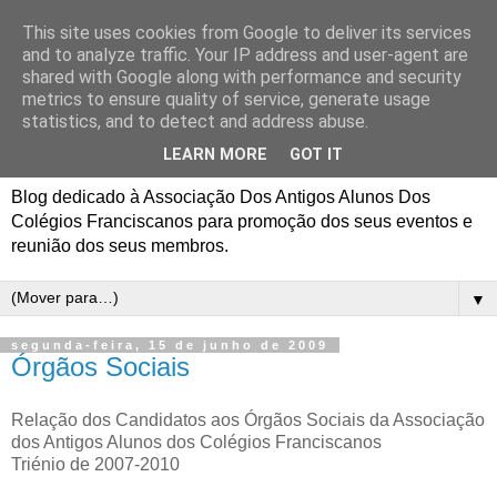
This site uses cookies from Google to deliver its services
Associação Dos Antigos
and to analyze traffic. Your IP address and user-agent are
shared with Google along with performance and security
Alunos Dos Colégios
metrics to ensure quality of service, generate usage
statistics, and to detect and address abuse.
Franciscanos
LEARN MORE
GOT IT
Blog dedicado à Associação Dos Antigos Alunos Dos
Colégios Franciscanos para promoção dos seus eventos e
reunião dos seus membros.
▼
segunda-feira, 15 de junho de 2009
Órgãos Sociais
Relação dos Candidatos aos Órgãos Sociais da Associação
dos Antigos Alunos dos Colégios Franciscanos
Triénio de 2007-2010