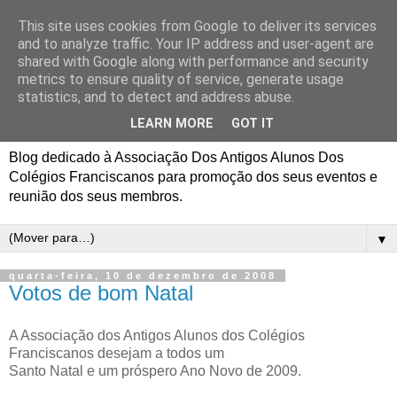
This site uses cookies from Google to deliver its services
Associação Dos Antigos
and to analyze traffic. Your IP address and user-agent are
shared with Google along with performance and security
Alunos Dos Colégios
metrics to ensure quality of service, generate usage
statistics, and to detect and address abuse.
Franciscanos
LEARN MORE
GOT IT
Blog dedicado à Associação Dos Antigos Alunos Dos
Colégios Franciscanos para promoção dos seus eventos e
reunião dos seus membros.
▼
quarta-feira, 10 de dezembro de 2008
Votos de bom Natal
A Associação dos Antigos Alunos dos Colégios
Franciscanos desejam a todos um
Santo Natal e um próspero Ano Novo de 2009.